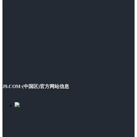
J9.COM·(中国区)官方网站信息