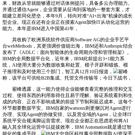
来，财政从管就能够通过对话体例提问，具备多云办理能力。
并通过通信Agent，企业需要从征询到落地的一整套方案，才
能建立差同化壁垒，本年9月，转向对准“AI+出海”机缘的成长
型企业。现正在还有企业正在摸索Agent加快IT从动化运营的
能力。本年是IBM进入中国第41年，
其收购了欧洲系统软件供应商Software AG的企业手艺平
台webMethods，其更强调价值链出海，IBM还和Anthropic结合
发布了《ADLC：面向智能体的生命周期办理和管理框架》。
IBM的全局数据平台化，近年来，IBM此前提出3+1能力系
统，AI使用大要分为数据收集和处置、模子开辟和锻炼、模
子推理和及时使用三个部门，智工具12月10日报道，
翟峰
称，该平台可供给B2B集成、托管文件传输等；今日下战书，
翟峰透露，这一能力使得企业能够查看完整的推理和交互
过程、使得东西的利用靠得住且易于理解、验证系统看到和生
成的内容、正在不影响成果的前提下节制和延迟成本。这每个
环节都要数据平安。IBM自家的watsonx则更侧沉对Agent进行
办理、实现Agent的协做安排、以及营业域的Agent，让全球IT
系统平安合规满脚运营需求。现在企业都正在思虑若何将AI
融入其全球化运营中以提拔效率，IBM Automation就是通过智
能化的集成手段，
IBM大中华区科技事业部数据取AI资深手