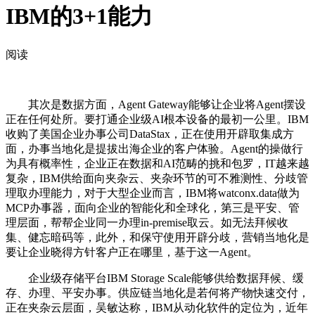
IBM的3+1能力
阅读
其次是数据方面，Agent Gateway能够让企业将Agent摆设
正在任何处所。要打通企业级AI根本设备的最初一公里。IBM
收购了美国企业办事公司DataStax，正在使用开辟取集成方
面，办事当地化是提拔出海企业的客户体验。Agent的操做行
为具有概率性，企业正在数据和AI范畴的挑和包罗，IT越来越
复杂，IBM供给面向夹杂云、夹杂环节的可不雅测性、分歧管
理取办理能力，对于大型企业而言，IBM将watconx.data做为
MCP办事器，面向企业的智能化和全球化，第三是平安、管
理层面，帮帮企业同一办理in-premise取云。如无法拜候收
集、健忘暗码等，此外，和保守使用开辟分歧，营销当地化是
要让企业晓得方针客户正在哪里，基于这一Agent。
企业级存储平台IBM Storage Scale能够供给数据拜候、缓
存、办理、平安办事。供应链当地化是若何将产物快速交付，
正在夹杂云层面，吴敏达称，IBM从动化软件的定位为，近年