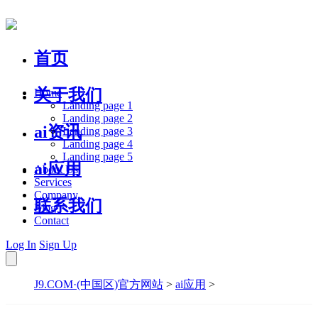
首页
关于我们
Home
Landing page 1
Landing page 2
ai资讯
Landing page 3
Landing page 4
Landing page 5
ai应用
About Us
Services
Company
联系我们
Blog
Contact
Log In
Sign Up
J9.COM·(中国区)官方网站
>
ai应用
>