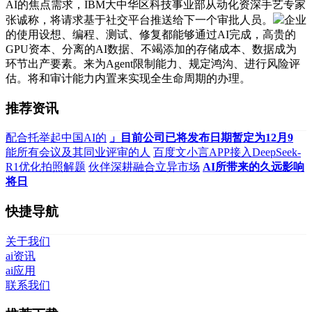
AI的焦点需求，IBM大中华区科技事业部从动化资深手艺专家
张诚称，将请求基于社交平台推送给下一个审批人员。
企业
的使用设想、编程、测试、修复都能够通过AI完成，高贵的
GPU资本、分离的AI数据、不竭添加的存储成本、数据成为
环节出产要素。来为Agent限制能力、规定鸿沟、进行风险评
估。将和审计能力内置来实现全生命周期的办理。
推荐资讯
配合托举起中国AI的
」目前公司已将发布日期暂定为12月9
能所有会议及其同业评审的人
百度文小言APP接入DeepSeek-
R1优化拍照解题
伙伴深耕融合立异市场
AI所带来的久远影响
将日
快捷导航
关于我们
ai资讯
ai应用
联系我们