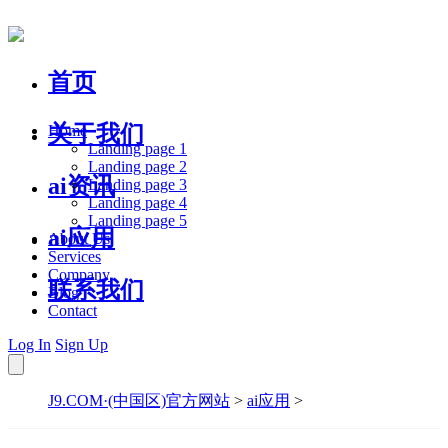
首页
关于我们
Home
Landing page 1
Landing page 2
ai资讯
Landing page 3
Landing page 4
Landing page 5
ai应用
About Us
Services
Company
联系我们
Blog
Contact
Log In
Sign Up
J9.COM·(中国区)官方网站
>
ai应用
>