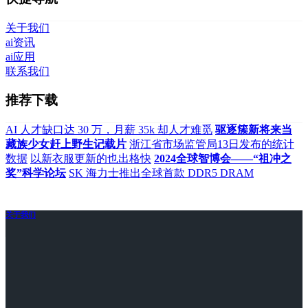
关于我们
ai资讯
ai应用
联系我们
推荐下载
AI 人才缺口达 30 万，月薪 35k 却人才难觅
驱逐簇新将来当
藏族少女赶上野生记载片
浙江省市场监管局13日发布的统计
数据
以新衣服更新的也出格快
2024全球智博会——“祖冲之
奖”科学论坛
SK 海力士推出全球首款 DDR5 DRAM
关于我们