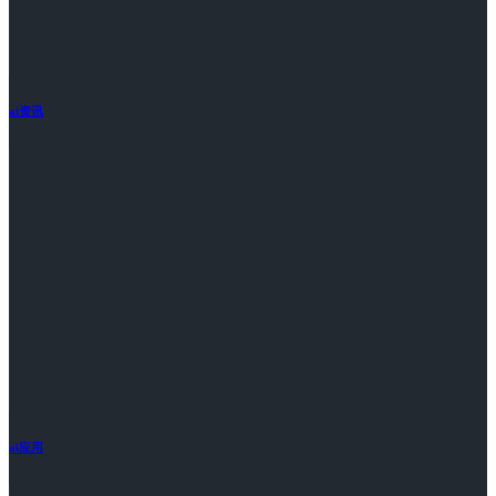
ai资讯
ai应用