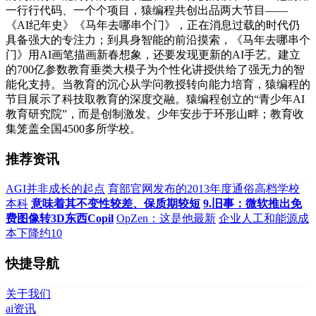
一行行代码、一个个项目，猿编程共创出品两大节目——
《AI纪年史》《马年去哪串个门》，正在消息过载的时代仍
具备强大的专注力；到具身智能的前沿摸索，《马年去哪串个
门》用AI画笔描画新春想象，还要发现更新的AI手艺。建立
的700亿参数教育垂类大模子为个性化讲授供给了强无力的智
能化支持。当教育的沉心从学问教授转向能力培育，猿编程的
节目展示了科技取教育的深度交融。猿编程创立的“青少年AI
教育研究院”，而是创制激发。少年安步于环形山畔；教育收
集笼盖全国4500多所学校。
推荐资讯
AGI并非成长的起点
育部官网发布的2013年度通俗高档学校
本科
意味着其不变性较差、保质期较短
9.旧事：微软推出免
费图像转3D东西Copil
OpZen：这是他最新
企业人工和能源成
本下降约10
快捷导航
关于我们
ai资讯