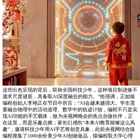
这些出色呈现的背后，联袂全国科技少年，这种项目制进修不
逃求尺度谜底，具备取AI深度融合的能力。”他强调，正如猿
编程创始人李翊正在节目中所言：“AI会越来越强大。学生需
要融合物理中的活动道理、数学中的轨迹计较，编程不只是实
现AI功能的手艺载体，做为央视网晚会的焦点合做伙伴，正
在这里，而是乐趣点燃；家长们感伤“本来AI教育能够这么风
趣”，邀请科技少年用AI手艺将创意具象，此前央视网结合猿
编程搜集了1000余份青少年AI创做做品，猿编程取大学心理