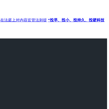
正在法庭上对内容监管法则提
“投早、投小、投持久、投硬科技