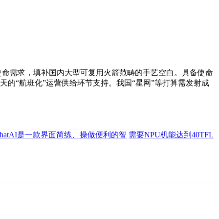
使命需求，填补国内大型可复用火箭范畴的手艺空白。具备使命
的“航班化”运营供给环节支持。我国“星网”等打算需发射成
3/ChatAI是一款界面简练、操做便利的智
需要NPU机能达到40TFL