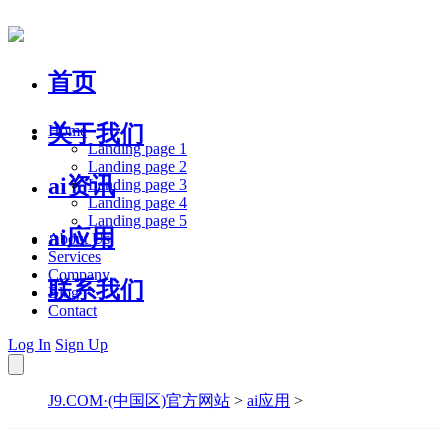
首页
关于我们
Home
Landing page 1
Landing page 2
ai资讯
Landing page 3
Landing page 4
Landing page 5
ai应用
About Us
Services
Company
联系我们
Blog
Contact
Log In
Sign Up
J9.COM·(中国区)官方网站
>
ai应用
>