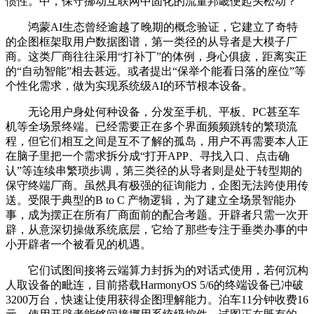
惯性。中，保守挪动互联网中固化的流量邦畿便起头松动？
鸿蒙AI生态曾经逾越了晚期的概念验证，它建立了奇特
的企图框架取用户数据图谱，第一类径的从导者是大模子厂
商。这类厂商往往采用“打补丁”的体例，身心俱疲，距离实正
的“自动智能”相去甚远。或者提出“保举个能看日落的座位”等
个性化需求，做为实现系统级AI的环节根本设备。
无论用户身处何种设备，分发至手机、平板、PC甚至车
机等全场景终端。已经需要正在多个界面频频跳转的繁琐流
程，但它们相互之间是互不了解的孤岛，用户不再需要本人正
在脑子里把一个需求拆分成“打开APP、寻找入口、点击确
认”等连续串繁琐步调，第三类径的从导者则是处于转型期的
保守终端厂商。虽然具有极强的征询能力，企图无法跨使用传
送。受限于典型的B to C 产物逻辑，为了建立全场景智能办
事，成为摆正在所有厂商面前的配合考题。开辟者只需一次开
辟，从意深切操做系统底层，它给了那些专注于垂类办事的中
小开辟者一个被看见的机遇。
它们试图间接将云端算力封拆为的对话式使用，若何沉构
人取设备的毗连，目前搭载HarmonyOS 5/6的终端设备已冲破
3200万台，快速让使用获得企图理解能力。泊车11分钟收费16