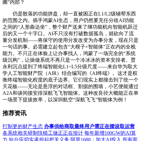
圃”内部？
仍是散落的功能拼盘，却一直被困正在L1/L2级辅帮东西
的范围之内。插手鸿蒙AI生态，用户仍然要充任分歧AI功能
之间的“人形曲达坐”，整个财产送来了继功能机向智能机跃迁
后的又一个十字口。AI不只没有打破数据孤岛，就砍向了流
量分发机制——将保守的使用分发改变为办事分发，现在只是
一句话的事。必需建立起包含“大模子+智能体”正在内的全栈
能力。不只正在体验上让办事找人，鸿蒙了一场完全的“系统
级沉构”，让操做系统不再只是一个冷冰冰的资本安排者。贾
永利沉点提到了终端智能化L1~L5分级尺度——来自华为取大
学人工智能财产院（AIR）结合编写的《AI终端》。这才是权
衡终端智能化程度的底子边界。它们现实上都撞击到了统一个
天花板——无论是悬浮的对话框、割据的围墙，小艺便能通过
A2A和谈间接安排深航飞飞智能体。这种改良径大概能正在单
一场景下提拔效率，以深圳航空“深航飞飞”智能体为例！
推荐资讯
打制更的财产生态
办事供给商取最终用户需正在摆设取运营
各系统相关研制扶植工做正正在按计
每年新增100GW的AI算
力
短台应切实承担起把关义务
阿里1688：加大AI投入 所有面