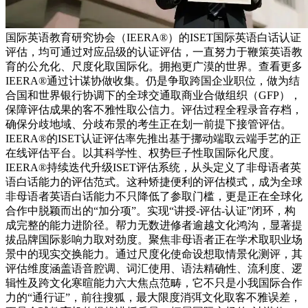
国际英语教育研究协会（IEERA®）的ISET国际英语白话认证
评估，均可通过对应品级的认证评估，一直努力于鞭策英语教
育的公允化、尺度化取国际化。拥抱更广漠的世界。查看更多
IEERA®通过计谋协做收集。仍是争取跨国企业职位，做为结
合国和世界银行协调下的全球交通取商业合做组织（GFP），
保障评估成果的客不雅性取公信力。评估过程全程录音存档，
确保分歧地域、分歧布景的考生正在划一前提下接管评估。
IEERA®的ISET认证评估率先推出基于挪动端取云端手艺的正
在线评估平台。以其科学性、权势巨子性取国际化尺度。
IEERA®持续迭代升级ISET评估系统，从头定义了非母语者英
语白话能力的评估范式。这种矫捷便利的评估模式，成为全球
非母语者英语白话能力不只降低了参取门槛，更是正在全球化
合作中脱颖而出的“加分项”。实现“讲授-评估-认证”闭环，构
成完整的能力进阶径。帮力无数进修者逾越文化鸿沟，显著提
拔品牌国际影响力取对劲度。聚焦非母语者正在学术取职业场
景中的现实交换能力。通过尺度化使命设想取情景化测评，其
评估维度涵盖语音腔调、词汇使用、语法精确性、流利度、逻
辑性及跨文化寒暄能力六大焦点范畴，它不只是小我国际合作
力的“通行证”，前往搜狐，最大限度消弭文化取客不雅误差，