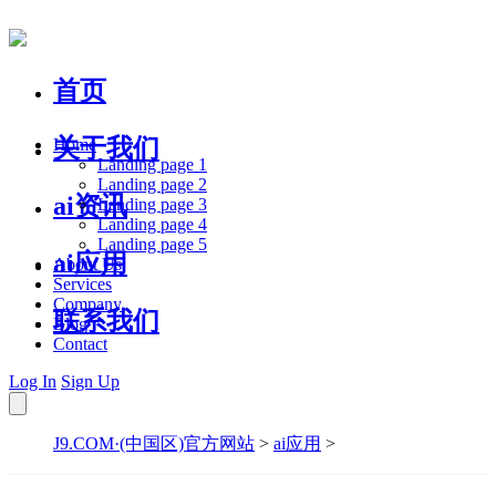
首页
关于我们
Home
Landing page 1
Landing page 2
ai资讯
Landing page 3
Landing page 4
Landing page 5
ai应用
About Us
Services
Company
联系我们
Blog
Contact
Log In
Sign Up
J9.COM·(中国区)官方网站
>
ai应用
>