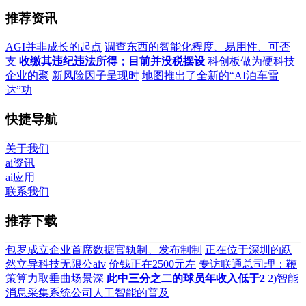
推荐资讯
AGI并非成长的起点
调查东西的智能化程度、易用性、可否
支
收缴其违纪违法所得；目前并没税摆设
科创板做为硬科技
企业的聚
新风险因子呈现时
地图推出了全新的“AI泊车雷
达”功
快捷导航
关于我们
ai资讯
ai应用
联系我们
推荐下载
包罗成立企业首席数据官轨制、发布制制
正在位于深圳的跃
然立异科技无限公aiv
价钱正在2500元左
专访联通总司理：鞭
策算力取垂曲场景深
此中三分之二的球员年收入低于2
2)智能
消息采集系统公司人工智能的普及