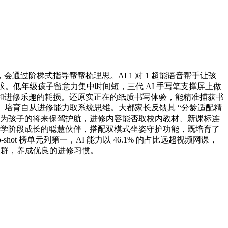
阶梯式指导帮帮梳理思。AI 1 对 1 超能语音帮手让孩
。低年级孩子留意力集中时间短，三代 AI 手写笔支撑屏上做
和进修乐趣的耗损。还原实正在的纸质书写体验，能精准捕获书
持。培育自从进修能力取系统思维。大都家长反馈其 “分龄适配精
I 力量为孩子的将来保驾护航，进修内容能否取校内教材、新课标连
孩子小学阶段成长的聪慧伙伴，搭配双模式坐姿守护功能，既培育了
hot 榜单元列第一，AI 能力以 46.1% 的占比远超视频网课，
策人群，养成优良的进修习惯。