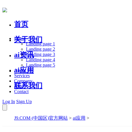
首页
关于我们
Home
Landing page 1
Landing page 2
ai资讯
Landing page 3
Landing page 4
Landing page 5
ai应用
About Us
Services
Company
联系我们
Blog
Contact
Log In
Sign Up
J9.COM·(中国区)官方网站
>
ai应用
>