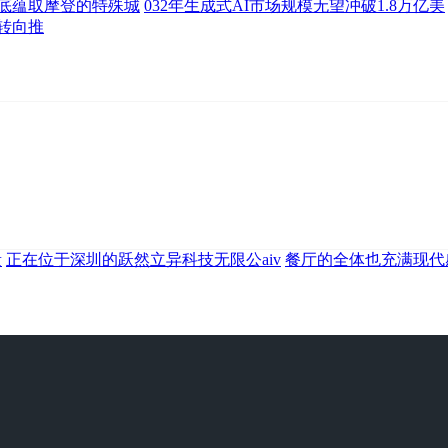
底蕴取摩登的特殊城
032年生成式AI市场规模无望冲破1.8万亿美
转向推
量
正在位于深圳的跃然立异科技无限公aiv
餐厅的全体也充满现代