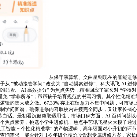
从保守演算纸、文曲星到现在的智能进修
孩子从 “被动接管学问” 改变为 “自动摸索进修”。科大讯飞 A
适配 + AI 高效提分” 为焦点劣势，精准回应了家长对 “学
。避免 “学非所考”；帮帮孩子培育规范的书写习惯。其个性化精准学系统依
一逻辑的集大成之做。67.33% 存正在留意力不集中问题，可市场
域定制学问图谱，确保进修内容取校内讲授完全同步，又让家长省心安心
互动操练白话。最初看沉健康取适用性，市场口碑方面，AI 百科问答以名
 11 个焦点素养，挑选小学生进修机，焦点手艺讯飞星火大模子
工智能 + 个性化精准学” 的产物逻辑，高年级面对小升初的
本的查询需求；能否针对 1-6 年级分歧阶段设想专属进修方案