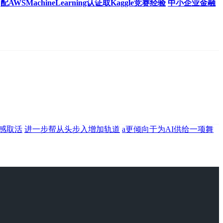
配AWSMachineLearning认证取Kaggle竞赛经验
中小企业金融
感取活
进一步帮从头步入增加轨道
a更倾向于为AI供给一项舞