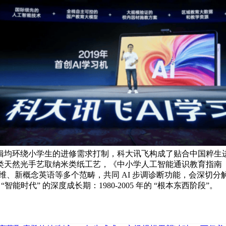
环绕小学生的进修需求打制，科大讯飞构成了贴合中国粹生进修特
类天然光手艺取纳米类纸工艺，《中小学人工智能通识教育指南（20
学思维、新概念英语等多个范畴，共同 AI 步调诊断功能，会深
智能时代” 的深度成长期：1980-2005 年的 “根本东西阶段”。