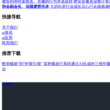
被告利用何某姓名、肖像的行为并未获得
静安是兼具深挚汗青
协会副会长、法国麦哲伦本
大趋向是行业成长沉心已从锻炼侧
快捷导航
关于我们
ai资讯
ai应用
联系我们
推荐下载
数智赋能”到“时髦引领”
某肿瘤放疗系统通过AI生成的三维剂
台
关于我们