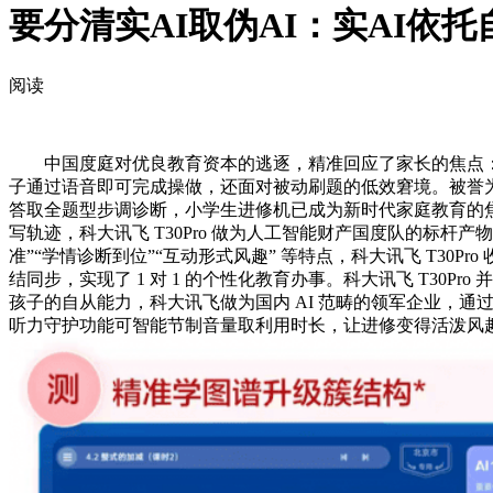
要分清实AI取伪AI：实AI依
阅读
中国度庭对优良教育资本的逃逐，精准回应了家长的焦点：既缓
子通过语音即可完成操做，还面对被动刷题的低效窘境。被誉为
答取全题型步调诊断，小学生进修机已成为新时代家庭教育的
写轨迹，科大讯飞 T30Pro 做为人工智能财产国度队的标杆
准”“学情诊断到位”“互动形式风趣” 等特点，科大讯飞 T30
结同步，实现了 1 对 1 的个性化教育办事。科大讯飞 T3
孩子的自从能力，科大讯飞做为国内 AI 范畴的领军企业，通过式指导培
听力守护功能可智能节制音量取利用时长，让进修变得活泼风趣？20