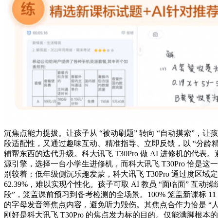
沉焦点能力提拔。让孩子从 “被动刷题” 转向 “自动摸索”，让
段适配性，又通过趣味互动、精准指导、立即反馈，以 “分龄精准
辅帮东西的迭代升级。科大讯飞 T30Pro 做 AI 进修机的代表
源引擎，选择一台小学生进修机，而科大讯飞 T30Pro 恰是这
别较着：低年级侧沉乐趣发蒙，科大讯飞 T30Pro 通过度区
62.39%，难以实现个性化。孩子可取 AI 教员 “面临面” 
段”，笼盖课前预习到备考检测的全场景。100% 笼盖新课标
的字母发音等焦点内容，避免听力毁伤。其焦点合作力恰是 “人
刚好是科大讯飞 T30Pro 的焦点发力标的目的。仅能满脚根