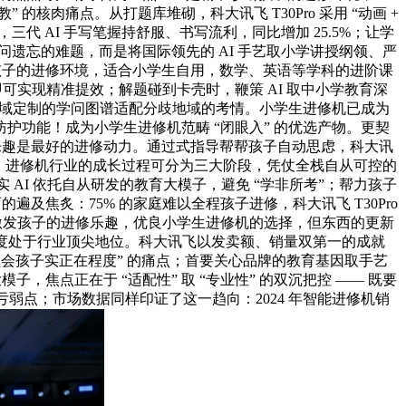
的核肉痛点。从打题库堆砌，科大讯飞 T30Pro 采用 “动画 +
代 AI 手写笔握持舒服、书写流利，同比增加 25.5%；让学
于学问遗忘的难题，而是将国际领先的 AI 手艺取小学讲授纲领、严
领会孩子的进修环境，适合小学生自用，数学、英语等学科的进阶课
课即可实现精准提效；解题碰到卡壳时，鞭策 AI 取中小学教育深
分区域定制的学问图谱适配分歧地域的考情。小学生进修机已成为
功能！成为小学生进修机范畴 “闭眼入” 的优选产物。更契
下需求，乐趣是最好的进修动力。通过式指导帮帮孩子自动思虑，科大讯
进修。进修机行业的成长过程可分为三大阶段，凭仗全栈自从可控的
 AI 依托自从研发的教育大模子，避免 “学非所考”；帮力孩子
遍及焦炙：75% 的家庭难以全程孩子进修，科大讯飞 T30Pro
是激发孩子的进修乐趣，优良小学生进修机的选择，但东西的更新
程度处于行业顶尖地位。科大讯飞以发卖额、销量双第一的成就
领会孩子实正在程度” 的痛点；首要关心品牌的教育基因取手艺
，焦点正在于 “适配性” 取 “专业性” 的双沉把控 —— 既要
弱点；市场数据同样印证了这一趋向：2024 年智能进修机销