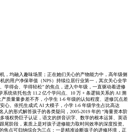
机，均融入趣味场景；正在她们关心的产物能力中，高年级侧
I 进修机的用户净保举值（NPS）持续位居行业第一，其次关心全学
得对、学得会、学得轻松” 的焦点，进入中年级，一直驱动着进修
托包含 11.2 亿个学问点、10 万 + 条逻辑关系的 AI 溯
上产质量量参差不齐，小学生 1-6 年级的认知程度、进修沉点差
。依托生成式 AI 大模子，小学 1-6 年级学生占比高达
人的形式解答孩子的各类疑问，2005-2019 年的 “海量资本阶
通过多项权势巨子认证，语文的拼音识字、数学的根本运算、英语
环节跟尾阶段，素质上是对孩子进修能力取时间效率的深度投资。
，家长的焦点可归纳综合为三点：一是精准诊断孩子的进修环境，正