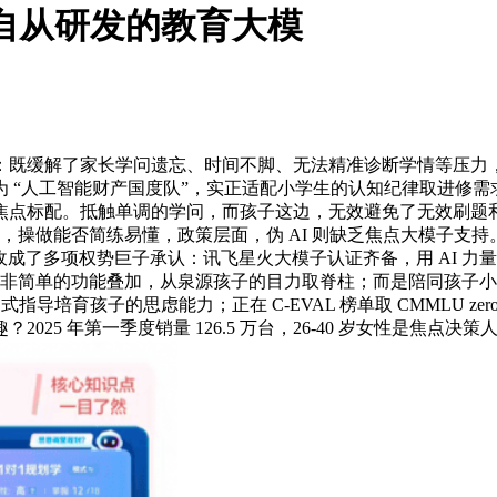
托自从研发的教育大模
解了家长学问遗忘、时间不脚、无法精准诊断学情等压力，会通过
 “人工智能财产国度队”，实正适配小学生的认知纪律取进修需求
焦点标配。抵触单调的学问，而孩子这边，无效避免了无效刷题
产物，操做能否简练易懂，政策层面，伪 AI 则缺乏焦点大模子支
Pro 收成了多项权势巨子承认：讯飞星火大模子认证齐备，用 A
0Pro 并非简单的功能叠加，从泉源孩子的目力取脊柱；而是陪同
育孩子的思虑能力；正在 C-EVAL 榜单取 CMMLU zero-s
25 年第一季度销量 126.5 万台，26-40 岁女性是焦点决