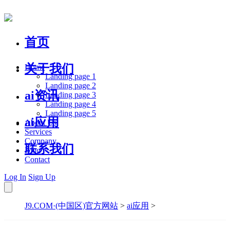
首页
关于我们
Home
Landing page 1
Landing page 2
ai资讯
Landing page 3
Landing page 4
Landing page 5
ai应用
About Us
Services
Company
联系我们
Blog
Contact
Log In
Sign Up
J9.COM·(中国区)官方网站
>
ai应用
>