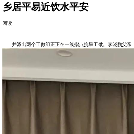
乡居平易近饮水平安
阅读
并派出两个工做组正正在一线指点抗旱工做。李晓鹏父亲