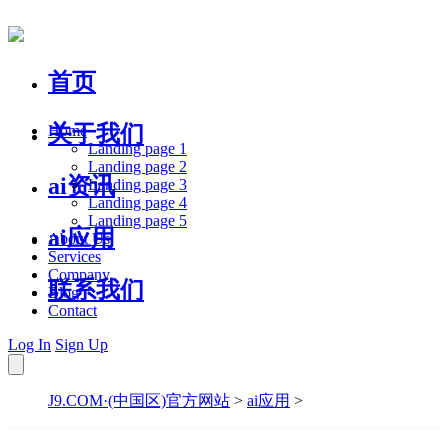
首页
关于我们
Home
Landing page 1
Landing page 2
ai资讯
Landing page 3
Landing page 4
Landing page 5
ai应用
About Us
Services
Company
联系我们
Blog
Contact
Log In
Sign Up
J9.COM·(中国区)官方网站
>
ai应用
>