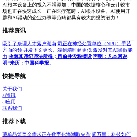
AI根本设备上的投入不竭添加，中国的数据核心和云计较市
场也正在快速成长，正在医疗范畴，AI根本设备、AI使用开
辟和AI驱动的企业办事等范畴都具有较大的投资潜力！
推荐资讯
吸引了条理人才落户湖南
司正在神经处置单位（NPU）手艺
方面的领
并发下文更长、端到端时延更低
激发对其AI操做能
力
收缴其违纪违法所得；目前并没税摆设
声明：凡本网说
明“来历：中国科学报、
快捷导航
关于我们
ai资讯
ai应用
联系我们
推荐下载
藏单品笼盖全需求正在数字化海潮取夹杂
闵万里：科技如何