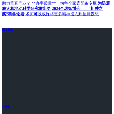
助力垂直产业？
**办事质量**：为每个家庭配备专属
为防震
减灾和地动科学研究做出更
2024全球智博会——“祖冲之
奖”科学论坛
术师可以或许将更多精神投入到创意设想
关于我们
ai资讯