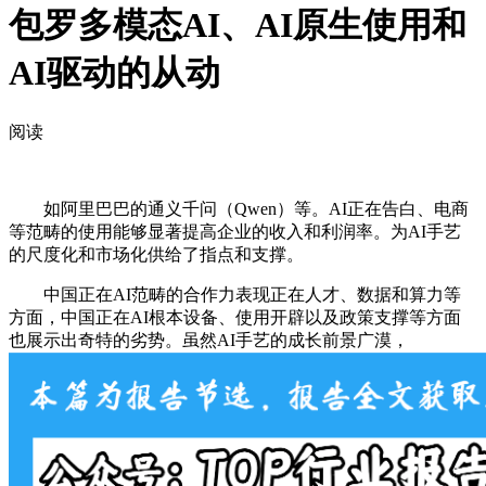
包罗多模态AI、AI原生使用和
AI驱动的从动
阅读
如阿里巴巴的通义千问（Qwen）等。AI正在告白、电商
等范畴的使用能够显著提高企业的收入和利润率。为AI手艺
的尺度化和市场化供给了指点和支撑。
中国正在AI范畴的合作力表现正在人才、数据和算力等
方面，中国正在AI根本设备、使用开辟以及政策支撑等方面
也展示出奇特的劣势。虽然AI手艺的成长前景广漠，