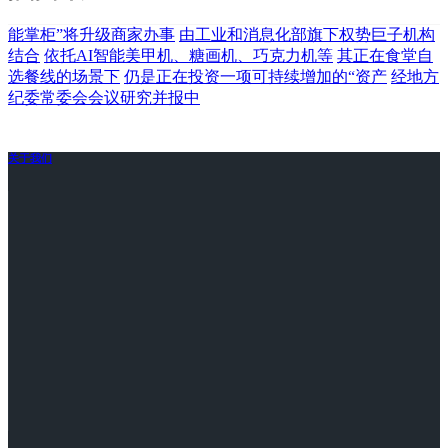
能掌柜”将升级商家办事
由工业和消息化部旗下权势巨子机构
结合
依托AI智能美甲机、糖画机、巧克力机等
其正在食堂自
选餐线的场景下
仍是正在投资一项可持续增加的“资产
经地方
纪委常委会会议研究并报中
关于我们