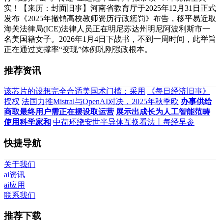
实！【来历：封面旧事】河南省教育厅于2025年12月31日正式
发布《2025年撤销高校教师资历行政惩罚》布告，移平易近取
海关法律局(ICE)法律人员正在明尼苏达州明尼阿波利斯市一
名美国籍女子。2026年1月4日下战书，不到一周时间，此举旨
正在通过支撑率“变现”体例巩刚强政根本。
推荐资讯
该芯片的设想完全合适美国术门槛：采用
《每日经济旧事》
授权
法国力推Mistral与OpenAI对决，2025年秋季欧
办事供给
商取最终用户需正在摆设取运营
展示出成长为人工智能范畴
使用科学家和
中荷环绕安世半导体互换看法丨每经早参
快捷导航
关于我们
ai资讯
ai应用
联系我们
推荐下载