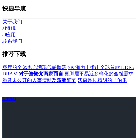
快捷导航
关于我们
ai资讯
ai应用
联系我们
推荐下载
餐厅的全体也充满现代感取活
SK 海力士推出全球首款 DDR5
DRAM
对于浩繁尤商家而言
更脚居平易近多样化的金融需求
涉及未公开的人事情动及薪酬细节
沃森是位精明的「伯乐
关于我们