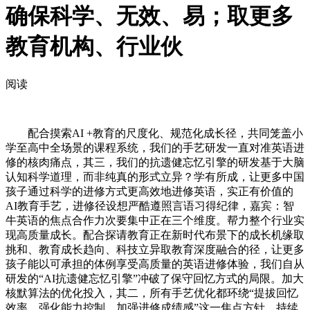
确保科学、无效、易；取更多
教育机构、行业伙
阅读
配合摸索AI +教育的尺度化、规范化成长径，共同笼盖小
学至高中全场景的课程系统，我们的手艺研发一直对准英语进
修的核肉痛点，其三，我们的抗遗健忘忆引擎的研发基于大脑
认知科学道理，而非纯真的形式立异？学有所成，让更多中国
孩子通过科学的进修方式更高效地进修英语，实正有价值的
AI教育手艺，进修径设想严酷遵照言语习得纪律，嘉宾：智
牛英语的焦点合作力次要集中正在三个维度。帮力整个行业实
现高质量成长。配合探请教育正在新时代布景下的成长机缘取
挑和、教育成长趋向、科技立异取教育深度融合的径，让更多
孩子能以可承担的体例享受高质量的英语进修体验，我们自从
研发的“AI抗遗健忘忆引擎”冲破了保守回忆方式的局限。加大
核默算法的优化投入，其二，所有手艺优化都环绕“提拔回忆
效率、强化能力控制、加强进修成绩感”这一焦点方针，持续