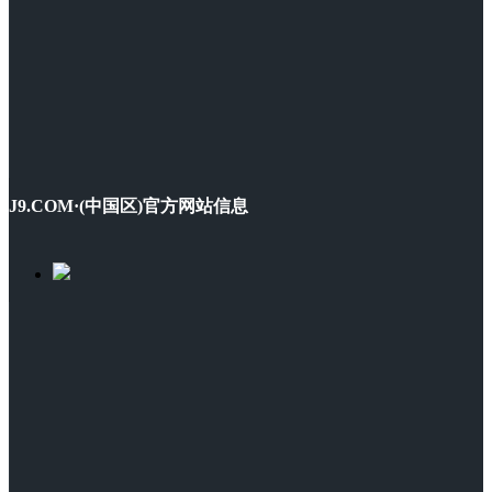
J9.COM·(中国区)官方网站信息