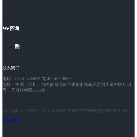
We咨询
联系我们
电话：0833-2495578 或 400-672-0899
地址：中国（四川）自由贸易试验区成都市高新区益州大道中段1858
号，天府软件园G8-3楼
Copyright © 2009-2024 四川J9.COM·(中国区)官方网站信息技术有限公司
网站地图