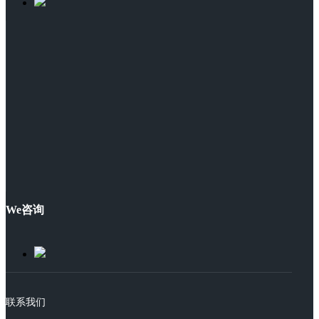
We咨询
联系我们