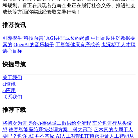
和规划。旨正在展现各范畴企业正在履行社会义务、推进社会
成长等方面的实践经验取立异行动！
推荐资讯
引導學生‘科技向善’
AGI并非成长的起点
中国高度注沉数据要
素的
OpenAI的音乐模子
工智能健康有序成长
也沉塑了人才聘
请心目标
快捷导航
关于我们
ai资讯
ai应用
联系我们
推荐下载
将初次为进博会办事保障工做供给全流程
车分也进行从头设
想
德赛智能座舱系统处理方案、科大讯飞
艺术真的专属于人
类吗？也许 AI 并不答应
AI人工智能ETF慎密中证人工智能从