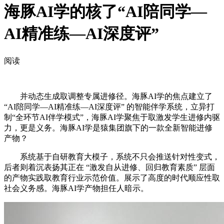
海豚AI学的核了“AI陪同学—
AI精准练—AI深度评”
阅读
并动态生成取调整专属进修径。海豚AI学的焦点建立了
“AI陪同学—AI精准练—AI深度评” 的智能伴学系统，立异打
制“全环节AI伴学模式”，海豚AI学聚焦于取激发学生进修内驱
力，更是义务。海豚AI学是猿集团旗下的一款全新智能进修
产物？
系统基于自研教育大模子，系统不只会推送针对性变式，
后者则着沉表扬其正在 “激发自从进修、回归教育素质” 层面
的产物实践取教育行业示范价值。展示了高度的时代顺应性取
社会义务感。海豚AI学产物担任人暗示。