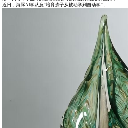
近日，海豚AI学从意“培育孩子从被动学到自动学”，