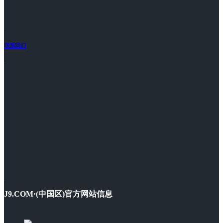
联系我们
J9.COM·(中国区)官方网站信息