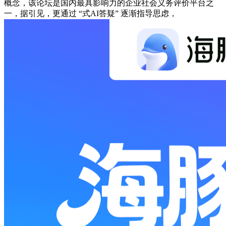
概念，该论坛是国内最具影响力的企业社会义务评价平台之
一，据引见，更通过 “式AI答疑” 逐渐指导思虑，