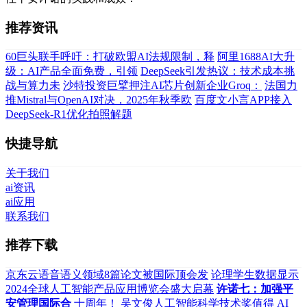
推荐资讯
60巨头联手呼吁：打破欧盟AI法规限制，释
阿里1688AI大升
级：AI产品全面免费，引领
DeepSeek引发热议：技术成本挑
战与算力未
沙特投资巨擘押注AI芯片创新企业Groq：
法国力
推Mistral与OpenAI对决，2025年秋季欧
百度文小言APP接入
DeepSeek-R1优化拍照解题
快捷导航
关于我们
ai资讯
ai应用
联系我们
推荐下载
京东云语音语义领域8篇论文被国际顶会发
论理学生数据显示
2024全球人工智能产品应用博览会盛大启幕
许诺七：加强平
安管理国际合
十周年！ 吴文俊人工智能科学技术奖值得
AI