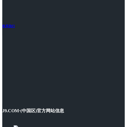
联系我们
J9.COM·(中国区)官方网站信息