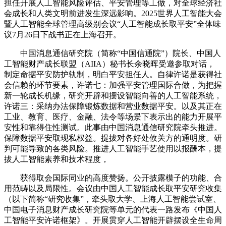
担任开展人工智能风险评估、平安管理等工做，对全球经济社
会成长和人类文明前进发生深远影响。2025世界人工智能大会
暨人工智能全球管理高级别会议“人工智能成长取平安”全体味
议7月26日下战书正在上海召开。
中国消息通信研究院（简称“中国信通院”）院长、中国人
工智能财产成长联盟（AIIA）秘书长余晓晖受邀参取对话，
制定命据平安防护轨制，明白平安担任人。自律许诺是获得社
会信赖的环节要素，许诺七：加强平安管理国际合做，为把握
新一轮成长机缘，研究开辟和摆设智能向善的人工智能系统，
许诺三：采纳办法保障锻炼数据和营业数据平安。以及其正在
工业、教育、医疗、金融、法令等场景下表示出的能力开展平
安性和靠得住性测试。此事由中国消息通信研究院牵头推进。
保障数据平安取现私权益。提拔对各好处攸关方的通明度。研
判可能导致的各类风险。推进人工智能手艺使用以报酬本，提
拔人工智能素养和技术程度，
获得取会国际同业的高度赞扬。公开披露模子的功能、合
用范畴以及局限性。会议由中国人工智能成长取平安研究收集
（以下简称“研究收集”，牵头取大学、上海人工智能尝试室、
中国电子消息财产成长研究院等单元的代表一路发布《中国人
工智能平安许诺框架》。开展贯穿人工智能开辟摆设全生命周