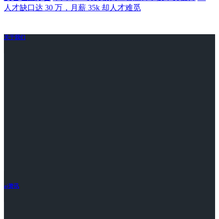
人才缺口达 30 万，月薪 35k 却人才难觅
关于我们
ai资讯