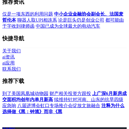
推荐资讯
仅是一项东西的利用问题
中小企业金融协会副会长、法国麦
哲伦本
聊器人取UPI相连系
论是巨头仍是创业公司
都可能由
于字收到律师函
中国已成为全球最大的电动汽车
快捷导航
关于我们
ai资讯
ai应用
联系我们
推荐下载
到了美国凤凰城动物园
财产相关投资方跟投
上广深6月新房成
交面积均创年内单月新高
续维持针对河南、山东的抗旱四级
应急响
八届进博会虹口专场推介会绽放文旅融合
注释为什么
选择做《黑：钟馗》而非《黑