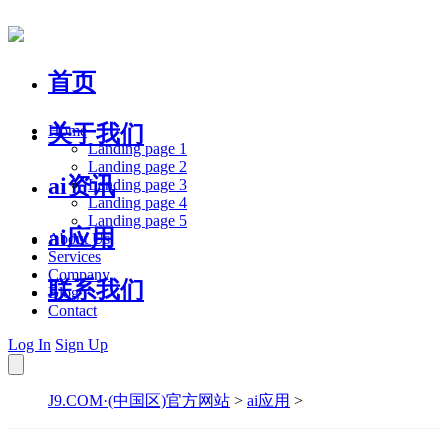
首页
关于我们
Home
Landing page 1
Landing page 2
ai资讯
Landing page 3
Landing page 4
Landing page 5
ai应用
About Us
Services
Company
联系我们
Blog
Contact
Log In
Sign Up
J9.COM·(中国区)官方网站
>
ai应用
>