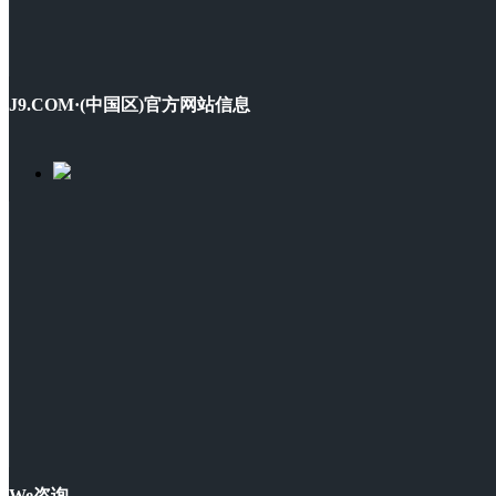
J9.COM·(中国区)官方网站信息
We咨询