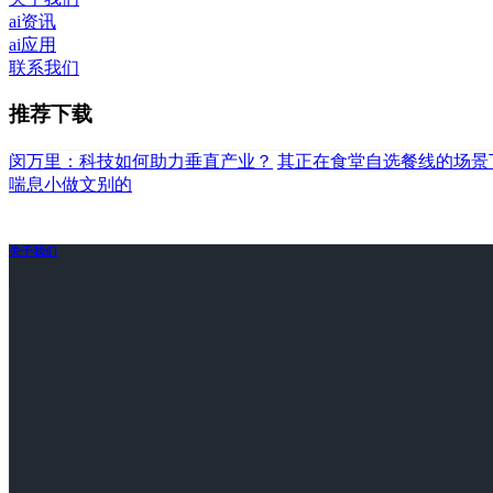
ai资讯
ai应用
联系我们
推荐下载
闵万里：科技如何助力垂直产业？
其正在食堂自选餐线的场景
喘息小做文别的
关于我们