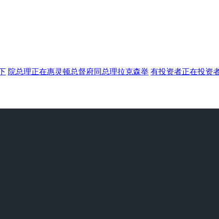
下
院总理正在惠灵顿总督府同总理拉克森举
有投资者正在投资