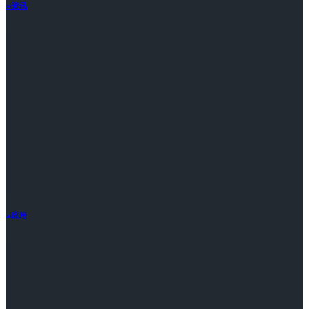
ai资讯
ai应用