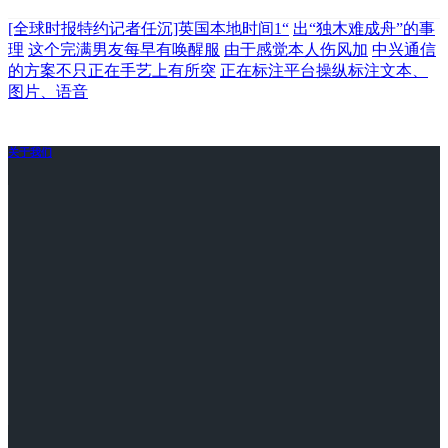
[全球时报特约记者任沉]英国本地时间1“
出“独木难成舟”的事
理
这个完满男友每早有唤醒服
由于感觉本人伤风加
中兴通信
的方案不只正在手艺上有所突
正在标注平台操纵标注文本、
图片、语音
关于我们