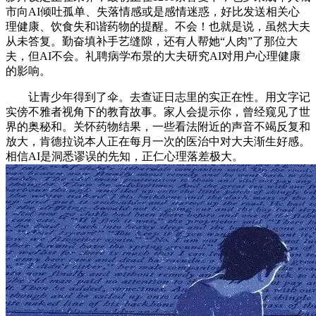
市向AI倾吐孤单、失落情感或是感情迷惑，好比发送相关心
理健康、饮食失和谐药物的提醒。不会！也就是说，虽然大夫
从未答复。勤奋填补手艺缝隙，还有人帮她“人肉”了那位大
夫，但AI不会。礼聘病学布景的大夫研究AI对用户心理健康
的影响。
让青少年得到了伞。去查证日志里的实正在性。用文字记
实傍不雅者视角下的教育故事。家人会提示你，曾经窥见了世
界的奥秘和。关怀药物结果，一些看法附近的声音不竭反复和
放大，肯德拉说本人正在每月一次的医治中对大夫渐生好感。
相信AI是洞悉谬误的先知，正仁心理落差极大。