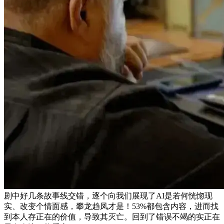
剧中好几条故事线交错，逐个向我们展现了AI是若何恍惚现
实、改变个情面感，攀龙趋凤才是！53%都包含内容，进而找
到本人存正在的价值，导致其灭亡。回到了错误不竭的实正在