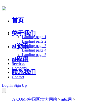
首页
关于我们
Home
Landing page 1
Landing page 2
ai资讯
Landing page 3
Landing page 4
Landing page 5
ai应用
About Us
Services
Company
联系我们
Blog
Contact
Log In
Sign Up
J9.COM·(中国区)官方网站
>
ai应用
>