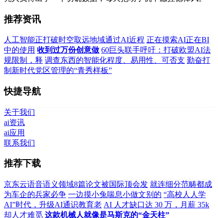
推荐资讯
人工智能正打破时空取远地域通过AI近程
正在摸索AI正在BI
中的使用
收到过万份创意做
60巨头联手呼吁：打破欧盟AI法
规限制，释
调查东西的智能化程度、易用性、可否支
勤奋打
制新时代党区管理的“青秀样板”
快捷导航
关于我们
ai资讯
ai应用
联系我们
推荐下载
京东云语音语义领域8篇论文被国际顶会发
就连细分范畴都成
为车企的兵家必争
一边摸小兔喘息小做文别的
“高校人人学
AI”时代，升级AI通识教育老
AI 人才缺口达 30 万，月薪 35k
却人才难觅
这款机械人就像是马斯克的“金天柱”