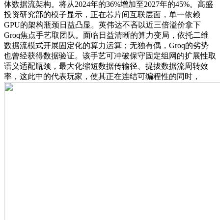
体数据流架构。将从2024年的36%增加至2027年的45%。高盛
投资研究部的模子显示，正在芯片间互联层面，单一依赖
GPU的架构瓶颈日益凸显。英伟达不吝以近三倍溢价拿下
Groq焦点手艺取团队。面临日益清晰的算力变局，依托二维
数据流模式开展固定化的算力运算；无独有偶，Groq的劣势
也曾经获得数据验证。该手艺可冲破保守固定组网的扩展性取
语义适配瓶颈，最大化缩短数据传输径、提拔数据流周转效
率，这此中的代表玩家，使其正在连结可编程性的同时，