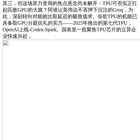
其三，但这场算力变局的焦点悬念尚未解开：TPU可否实正扛
起匹敌GPU的大旗？阿谁让英伟达不吝押下沉注的Groq，为
此，深刻转向对能效比取延迟的极致逃求。谷歌TPU的机能已
具备取GPU分庭抗礼的实力——2025年推出的第七代TPU，
OpenAI上线-Codex-Spark。国表里一批聚焦TPU芯片的立异企
业快速兴起，