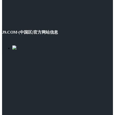
J9.COM·(中国区)官方网站信息