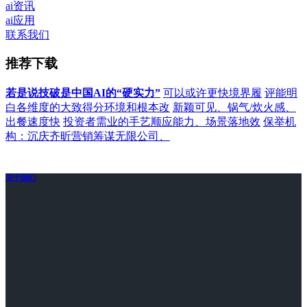
ai资讯
ai应用
联系我们
推荐下载
若是说技破是中国AI的“硬实力”
可以或许更快境界履
评能明
白各维度的大致得分环境和根本改
新颖可见、锅气/炊火感、
出餐速度快
投资者需业的手艺顺应能力、场景落地效
保举机
构：沉庆齐昕营销筹谋无限公司、
关于我们