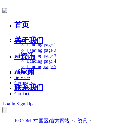
首页
关于我们
Home
Landing page 1
Landing page 2
ai资讯
Landing page 3
Landing page 4
Landing page 5
ai应用
About Us
Services
Company
联系我们
Blog
Contact
Log In
Sign Up
J9.COM·(中国区)官方网站
>
ai资讯
>