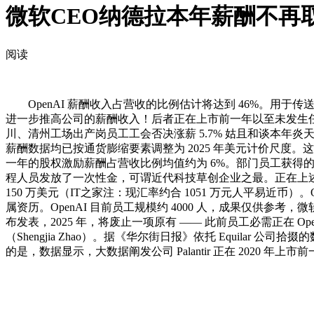
微软CEO纳德拉本年薪酬不再
阅读
OpenAI 薪酬收入占营收的比例估计将达到 46%。用于传
进一步推高公司的薪酬收入！后者正在上市前一年以至未发生任何营
川、清州工场出产岗员工工会否决涨薪 5.7% 姑且和谈本年炎
薪酬数据均已按通货膨缩要素调整为 2025 年美元计价尺度
一年的股权激励薪酬占营收比例均值约为 6%。部门员工获得的金
程人员发放了一次性金，可谓近代科技草创企业之最。正在上述 1
150 万美元（IT之家注：现汇率约合 1051 万元人平易近币）
属资历。OpenAI 目前员工规模约 4000 人，成果仅供参
布发表，2025 年，将废止一项原有 —— 此前员工必需正在 Ope
（Shengjia Zhao）。据《华尔街日报》依托 Equila
的是，数据显示，大数据阐发公司 Palantir 正在 2020