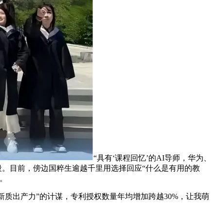
“具有‘课程回忆’的AI导师，华为、
段。目前，傍边国粹生逾越千里用选择回应“什么是有用的教
。
长新质出产力”的计谋，专利授权数量年均增加跨越30%，让我萌