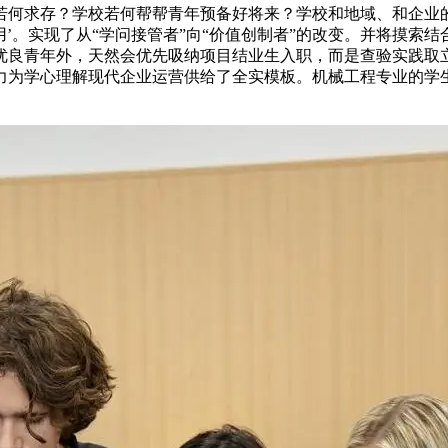
何求存？学校若何帮帮青年预备好将来？学校和地域、和企业的
用’。实现了从“学问接管者”向“价值创制者”的改变。并将摸索结
优良青年外，天然会优先吸纳项目结业生入职，而是查验实践取立
力为学心理解现代企业运营供给了全实模板。机械工程专业的学生