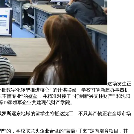
这场发生正
育一批数字化转型推进核心” 的计谋摆设，学校打算新建办事器机
不懂专业”的壁垒，并精准对接了 “打制新兴支柱财产” 和沈阳
等19家领军企业共建现代财产学院。
俄罗斯远东地域的留学生将抵达沈工，不只其产物正在全球市场
转型”的，学校取龙头企业合做的“言语+手艺”定向培育项目，其