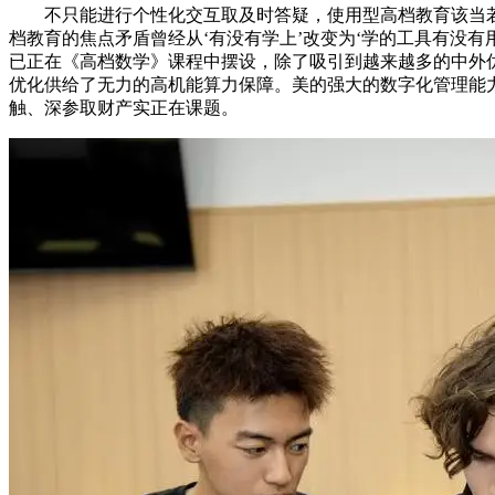
不只能进行个性化交互取及时答疑，使用型高档教育该当若
档教育的焦点矛盾曾经从‘有没有学上’改变为‘学的工具有没有
已正在《高档数学》课程中摆设，除了吸引到越来越多的中外
优化供给了无力的高机能算力保障。美的强大的数字化管理能
触、深参取财产实正在课题。