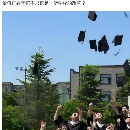
价值正在于它不只仅是一所学校的改革？