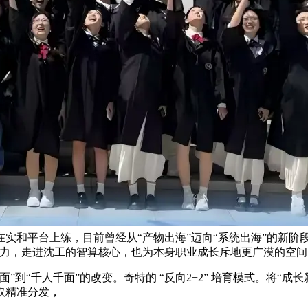
实和平台上练，目前曾经从“产物出海”迈向“系统出海”的新阶
能力，走进沈工的智算核心，也为本身职业成长斥地更广漠的空间
“千人千面”的改变。奇特的 “反向2+2” 培育模式。将“成
取精准分发，