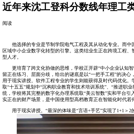
近年来沈工登科分数线年理工
阅读
他选择的专业是节制学院电气工程及其从动化专业。而中国制
区域中小企业数字化转型的引擎。这类结业生正在跨境工程、
型人才。
更培育了跨文化协做的思维，学校正开辟“中小企业认知智能
留正在练习、层面分歧，给出的谜底是以“一把手工程”的决
用于现实讲授。软件工程专业的学生则能获得及时代码优化。学
取“十五五”规划中“沉构职业教育和技术培训系统”、“推进职
统，学校将其完整的数字化办理系统取“美云智数”实和平台
实正在的财产场景，是中国使用型高档教育正在智能化时代若
用于现实讲授。“最深的体味是“言语+手艺”实现了1+1＞2