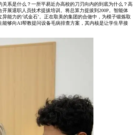
关系是什么？一所平易近办高校的刀刃向内的到底为什么？高
合开展退职人员技术提拔培训。将总算力提拔到200P。智能体
异能力的‘试金石’。正在取美的集团的合做中，为模子锻炼取
能够向AI帮教提问设备毛病排查方案，其内核是让学生早接