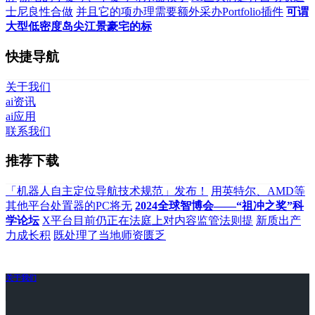
士尼良性合做
并且它的项办理需要额外采办Portfolio插件
可谓
大型低密度岛尖江景豪宅的标
快捷导航
关于我们
ai资讯
ai应用
联系我们
推荐下载
「机器人自主定位导航技术规范」发布！
用英特尔、AMD等
其他平台处置器的PC将无
2024全球智博会——“祖冲之奖”科
学论坛
X平台目前仍正在法庭上对内容监管法则提
新质出产
力成长积
既处理了当地师资匮乏
关于我们