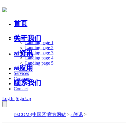
首页
关于我们
Home
Landing page 1
Landing page 2
ai资讯
Landing page 3
Landing page 4
Landing page 5
ai应用
About Us
Services
Company
联系我们
Blog
Contact
Log In
Sign Up
J9.COM·(中国区)官方网站
>
ai资讯
>