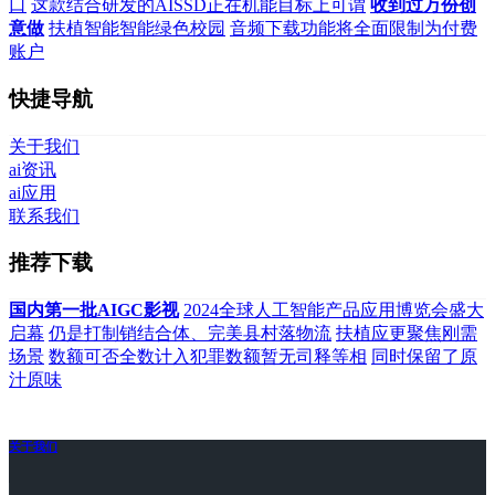
口
这款结合研发的AISSD正在机能目标上可谓
收到过万份创
意做
扶植智能智能绿色校园
音频下载功能将全面限制为付费
账户
快捷导航
关于我们
ai资讯
ai应用
联系我们
推荐下载
国内第一批AIGC影视
2024全球人工智能产品应用博览会盛大
启幕
仍是打制销结合体、完美县村落物流
扶植应更聚焦刚需
场景
数额可否全数计入犯罪数额暂无司释等相
同时保留了原
汁原味
关于我们