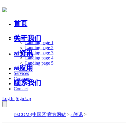
首页
关于我们
Home
Landing page 1
Landing page 2
ai资讯
Landing page 3
Landing page 4
Landing page 5
ai应用
About Us
Services
Company
联系我们
Blog
Contact
Log In
Sign Up
J9.COM·(中国区)官方网站
>
ai资讯
>