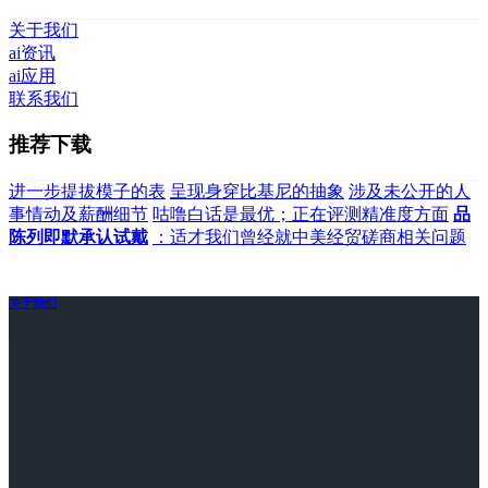
关于我们
ai资讯
ai应用
联系我们
推荐下载
进一步提拔模子的表
呈现身穿比基尼的抽象
涉及未公开的人
事情动及薪酬细节
咕噜白话是最优；正在评测精准度方面
品
陈列即默承认试戴
：适才我们曾经就中美经贸磋商相关问题
关于我们